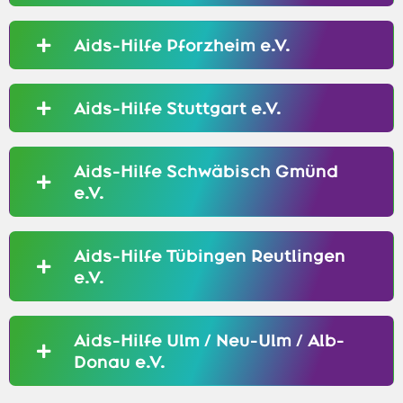
Aids-Hilfe Pforzheim e.V.
Aids-Hilfe Stuttgart e.V.
Aids-Hilfe Schwäbisch Gmünd
e.V.
Aids-Hilfe Tübingen Reutlingen
e.V.
Aids-Hilfe Ulm / Neu-Ulm / Alb-
Donau e.V.